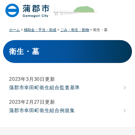
ペ
メ
ー
ニ
ジ
ュ
の
ー
先
を
ホーム
>
補助金・手当・助成
>
ごみ・衛生・動物
>
衛生・墓
頭
飛
で
ば
本
す
し
文
衛生・墓
。
て
本
文
へ
2023年3月30日更新
蒲郡市幸田町衛生組合監査基準
2023年2月27日更新
蒲郡市幸田町衛生組合例規集