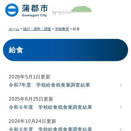
ペ
メ
ー
ニ
ジ
ュ
の
ー
先
を
ホーム
>
統計・資料・調査
>
学校教育
>
給食
頭
飛
で
ば
本
す
し
文
給食
。
て
本
文
へ
2026年5月1日更新
令和7年度 学校給食残食量調査結果
2025年6月25日更新
令和６年度 学校給食残食量調査結果
2024年10月24日更新
令和５年度 学校給食残食量調査結果