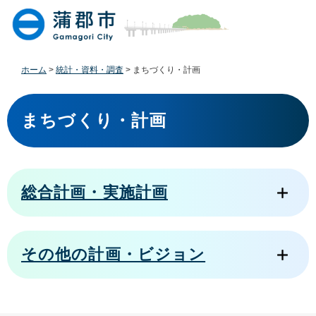
ペ
メ
ー
ニ
ジ
ュ
の
ー
先
を
ホーム
>
統計・資料・調査
>
まちづくり・計画
頭
飛
で
ば
本
す
し
文
まちづくり・計画
。
て
本
文
へ
総合計画・実施計画
その他の計画・ビジョン