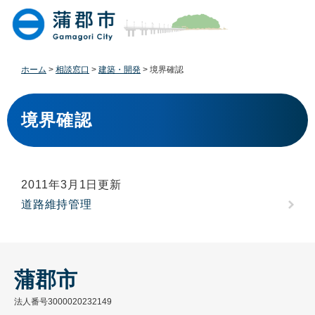
ペ
メ
ー
ニ
ジ
ュ
の
ー
先
を
ホーム
>
相談窓口
>
建築・開発
>
境界確認
頭
飛
で
ば
本
す
し
文
境界確認
。
て
本
文
へ
2011年3月1日更新
道路維持管理
蒲郡市
法人番号3000020232149