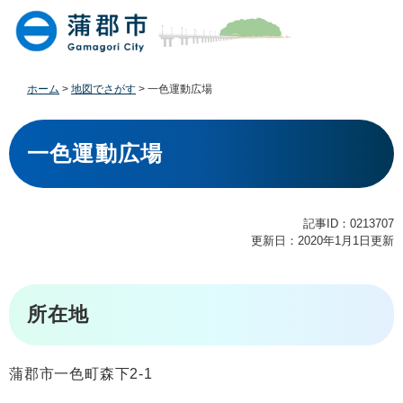
ペ
メ
ー
ニ
ジ
ュ
の
ー
先
を
ホーム
>
地図でさがす
>
一色運動広場
頭
飛
で
ば
本
す
し
文
一色運動広場
。
て
本
文
へ
記事ID：0213707
更新日：2020年1月1日更新
所在地
蒲郡市一色町森下2-1