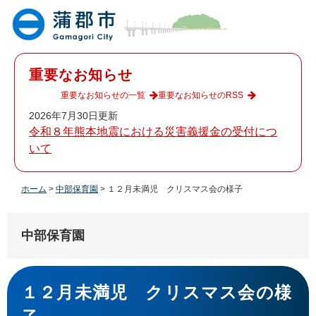
ペ
メ
ー
ニ
ジ
ュ
の
ー
先
を
重要なお知らせ
頭
飛
で
ば
重要なお知らせの一覧
重要なお知らせのRSS
す
し
2026年7月30日更新
。
て
令和８年熊本地震における災害義援金の受付につ
本
いて
文
へ
ホーム
>
中部保育園
>
１２月未満児 クリスマス会の様子
中部保育園
本
文
１２月未満児 クリスマス会の様