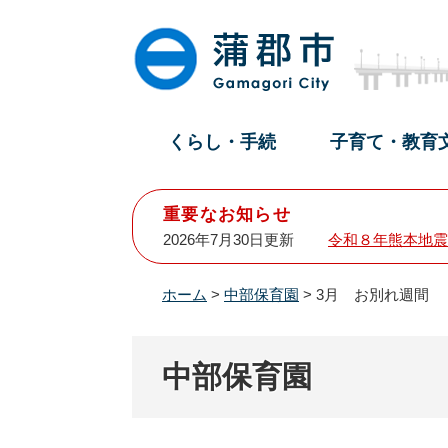
ペ
メ
ー
ニ
ジ
ュ
の
ー
先
を
頭
飛
くらし・手続
子育て・教育
で
ば
す
し
。
て
重要なお知らせ
本
2026年7月30日更新
令和８年熊本地震
文
へ
ホーム
>
中部保育園
>
3月 お別れ週間
中部保育園