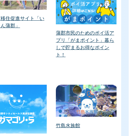
市移住促進サイト「い
ゃん蒲郡」
蒲郡市民のためのポイ活ア
プリ「がまポイント」暮ら
しで貯まるお得なポイン
ト！
竹島水族館