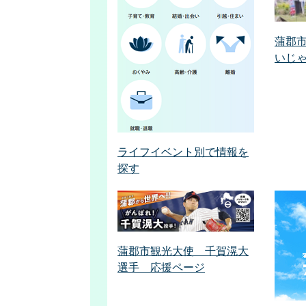
蒲郡
いじ
ライフイベント別で情報を
探す
蒲郡市観光大使 千賀滉大
選手 応援ページ