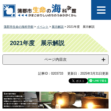
ペ
メ
ー
ニ
ジ
ュ
の
ー
先
を
蒲郡市生命の海科学館
>
イベント
>
展示解説
>
2021年度 展示解説
頭
飛
で
ば
本
す
し
文
2021年度 展示解説
。
て
本
文
ページ内目次
へ
記事ID：0203733
更新日：2025年3月31日更新