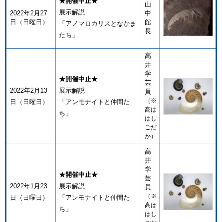
★開催中止★
山
展示解説
2022年2月27
中
日（日曜日）
館
「アノマロカリスとなかま
長
たち」
高
井
学
★開催中止★
芸
2022年2月13
展示解説
員
（※
日（日曜日）
「アンモナイトと仲間た
高は
ち」
はし
ごだ
か）
高
井
学
★開催中止★
芸
2022年1月23
展示解説
員
（※
日（日曜日）
「アンモナイトと仲間た
高は
ち」
はし