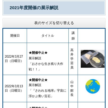
2021年度開催の展示解説
表のサイズを切り替える
講
開催日
タイトル
師
高
★開催中止★
井
2022年3月27
展示解説
学
日（日曜日）
芸
「おさかな生き残り大作
員
戦！！」
★開催中止★
山
展示解説
2022年3月13
中
日（日曜日）
「『さわれる地球』宇宙に
館
長
浮かぶ青い宝石」