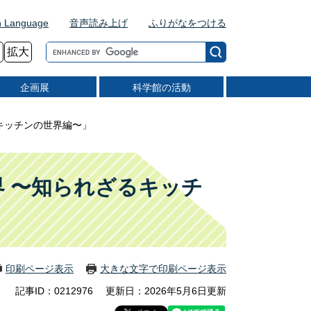
n Language
音声読み上げ
ふりがなをつける
G
拡大
o
o
企画展
科学館の活動
g
l
e
キッチンの世界編〜」
カ
ス
タ
ム
 〜知られざるキッチ
検
索
印刷ページ表示
大きな文字で印刷ページ表示
記事ID：0212976
更新日：2026年5月6日更新