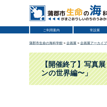
ペ
メ
ー
ニ
ジ
ュ
の
ー
先
を
ご利用案内
常設展
頭
飛
で
ば
す
し
蒲郡市生命の海科学館
>
企画展
>
企画展アーカイブ
。
て
本
本
文
文
【開催終了】写真展
へ
ンの世界編〜」