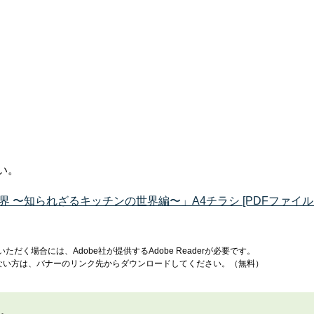
い。
〜知られざるキッチンの世界編〜」A4チラシ [PDFファイル／7
ただく場合には、Adobe社が提供するAdobe Readerが必要です。
お持ちでない方は、バナーのリンク先からダウンロードしてください。（無料）