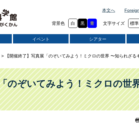
本文へ
Foreig
背景色
白
黒
青
文字サイズ
標準
イベント
シアター
>
【開催終了】写真展「のぞいてみよう！ミクロの世界 〜知られざる
「のぞいてみよう！ミクロの世界