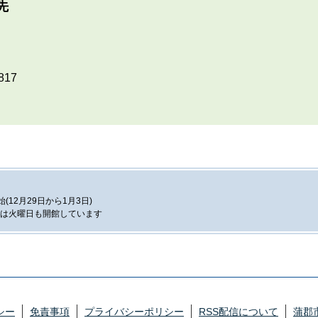
先
817
12月29日から1月3日)
は火曜日も開館しています
シー
免責事項
プライバシーポリシー
RSS配信について
蒲郡