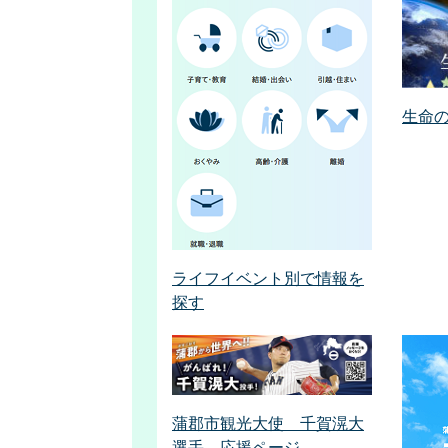
生命
ライフイベント別で情報を
探す
蒲郡市観光大使 千賀滉大
選手 応援ページ