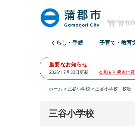
ペ
メ
ー
ニ
ジ
ュ
の
ー
先
を
頭
飛
くらし・手続
子育て・教育
で
ば
す
し
。
て
重要なお知らせ
本
2026年7月30日更新
令和８年熊本地震
文
へ
ホーム
>
三谷小学校
>
三谷小学校 校歌
三谷小学校