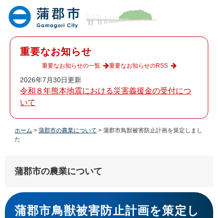
ペ
メ
ー
ニ
ジ
ュ
の
ー
先
を
重要なお知らせ
頭
飛
で
ば
重要なお知らせの一覧
重要なお知らせのRSS
す
し
2026年7月30日更新
。
て
令和８年熊本地震における災害義援金の受付につ
本
いて
文
へ
ホーム
>
蒲郡市の農業について
>
蒲郡市鳥獣被害防止計画を策定しまし
た
蒲郡市の農業について
本
文
蒲郡市鳥獣被害防止計画を策定し