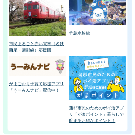
竹島水族館
市民まるごと赤い電車（名鉄
西尾・蒲郡線）応援団
がまごおり子育て応援アプリ
「うーみんナビ」配信中！
蒲郡市民のためのポイ活アプ
リ「がまポイント」暮らしで
貯まるお得なポイント！