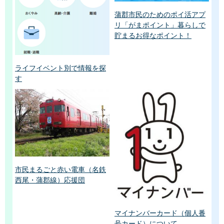
蒲郡市民のためのポイ活アプ
リ「がまポイント」暮らしで
貯まるお得なポイント！
ライフイベント別で情報を探
す
市民まるごと赤い電車（名鉄
西尾・蒲郡線）応援団
マイナンバーカード（個人番
号カード）について