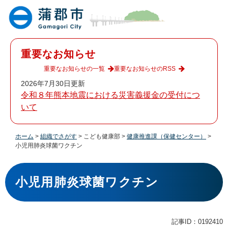
ペ
メ
ー
ニ
ジ
ュ
の
ー
先
を
重要なお知らせ
頭
飛
で
ば
重要なお知らせの一覧
重要なお知らせのRSS
す
し
2026年7月30日更新
。
て
令和８年熊本地震における災害義援金の受付につ
本
いて
文
へ
ホーム
>
組織でさがす
>
こども健康部
>
健康推進課（保健センター）
>
小児用肺炎球菌ワクチン
本
文
小児用肺炎球菌ワクチン
記事ID：0192410