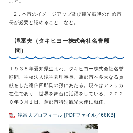
こと。
2．本市のイメージアップ及び観光振興のため市
長が必要と認めること、など。
滝富夫（タキヒヨー株式会社名誉顧
問）
１９３５年愛知県生まれ。タキヒヨー株式会社名誉
顧問、学校法人滝学園理事長。蒲郡市へ多大なる貢
献をした滝信四郎氏の孫にあたる。現在はアメリカ
在住であり、世界を舞台に活躍をしている。２０２
０年３月１日、蒲郡市特別観光大使に就任。
滝富夫プロフィール [PDFファイル／68KB]