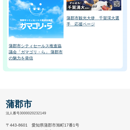
蒲郡市観光大使 千賀滉大選
手 応援ページ
蒲郡市シティセールス推進協
議会「ガマゴリ・ら」 蒲郡市
の魅力を発信
蒲郡市
法人番号3000020232149
〒443-8601 愛知県蒲郡市旭町17番1号