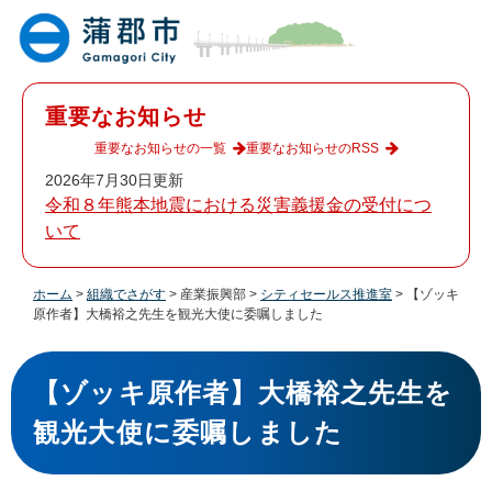
ペ
メ
ー
ニ
ジ
ュ
の
ー
先
を
重要なお知らせ
頭
飛
で
ば
重要なお知らせの一覧
重要なお知らせのRSS
す
し
2026年7月30日更新
。
て
令和８年熊本地震における災害義援金の受付につ
本
いて
文
へ
ホーム
>
組織でさがす
>
産業振興部
>
シティセールス推進室
>
【ゾッキ
原作者】大橋裕之先生を観光大使に委嘱しました
本
文
【ゾッキ原作者】大橋裕之先生を
観光大使に委嘱しました