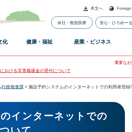
本文へ
Foreign
休日・救急医療
安心・ひろめー
文化
健康・福祉
産業・ビジネス
重要なお
における災害義援金の受付について
ル行政推進課
>
施設予約システムのインターネットでの利用者登録
ムのインターネットでの
について