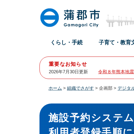
ペ
メ
ー
ニ
ジ
ュ
の
ー
先
を
頭
飛
くらし・手続
子育て・教育
で
ば
す
し
。
て
重要なお知らせ
本
2026年7月30日更新
令和８年熊本地震
文
へ
ホーム
>
組織でさがす
>
企画部
>
デジタ
本
文
施設予約システ
利用者登録手順