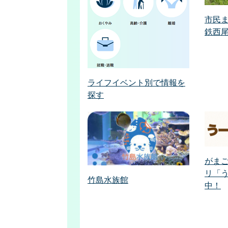
市民
鉄西
ライフイベント別で情報を
探す
がま
リ「
竹島水族館
中！