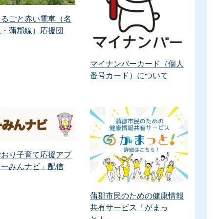
まるごと赤い電車（名
尾・蒲郡線）応援団
マイナンバーカード（個人
番号カード）について
ごおり子育て応援アプ
うーみんナビ」配信
蒲郡市民のための健康情報
共有サービス「がまっ