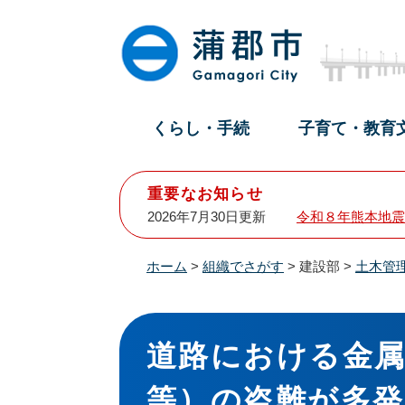
ペ
メ
ー
ニ
ジ
ュ
の
ー
先
を
頭
飛
くらし・手続
子育て・教育
で
ば
す
し
。
て
重要なお知らせ
本
2026年7月30日更新
令和８年熊本地震
文
へ
ホーム
>
組織でさがす
>
建設部
>
土木管
本
文
道路における金
等）の盗難が多