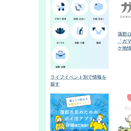
蒲郡
「ガマ
ケ地
ライフイベント別で情報を
探す