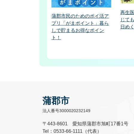
再生
蒲郡市民のためのポイ活ア
じて
プリ「がまポイント」暮ら
日め
しで貯まるお得なポイン
ト！
蒲郡市
法人番号3000020232149
〒443-8601 愛知県蒲郡市旭町17番1号
Tel：0533-66-1111（代表）