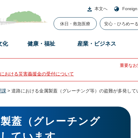
本文へ
Foreign
休日・救急医療
安心・ひろめー
文化
健康・福祉
産業・ビジネス
重要なお
における災害義援金の受付について
理課
>
道路における金属製蓋（グレーチング等）の盗難が多発して
属製蓋（グレーチング
発しています