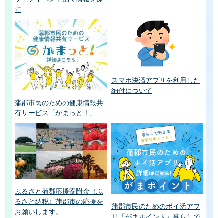
す
スマホ決済アプリを利用した
納付について
蒲郡市民のための健康情報共
有サービス「がまっと！」
ふるさと蒲郡応援寄附金（ふ
るさと納税）蒲郡市の応援を
蒲郡市民のためのポイ活アプ
お願いします。
リ「がまポイント」暮らしで