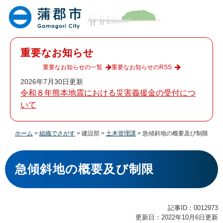
ペ
メ
ー
ニ
ジ
ュ
の
ー
先
を
重要なお知らせ
頭
飛
で
ば
重要なお知らせの一覧
重要なお知らせのRSS
す
し
2026年7月30日更新
。
て
令和８年熊本地震における災害義援金の受付につ
本
いて
文
へ
ホーム
>
組織でさがす
>
建設部
>
土木管理課
>
急傾斜地の概要及び制限
本
文
急傾斜地の概要及び制限
記事ID：0012973
更新日：2022年10月6日更新