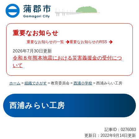
ペ
メ
ー
ニ
ジ
ュ
の
ー
先
を
重要なお知らせ
頭
飛
で
ば
重要なお知らせの一覧
重要なお知らせのRSS
す
し
2026年7月30日更新
。
て
令和８年熊本地震における災害義援金の受付につ
本
いて
文
へ
ホーム
>
組織でさがす
>
教育委員会
>
西浦小学校
>
西浦みらい工房
本
文
西浦みらい工房
記事ID：0276083
更新日：2022年9月14日更新