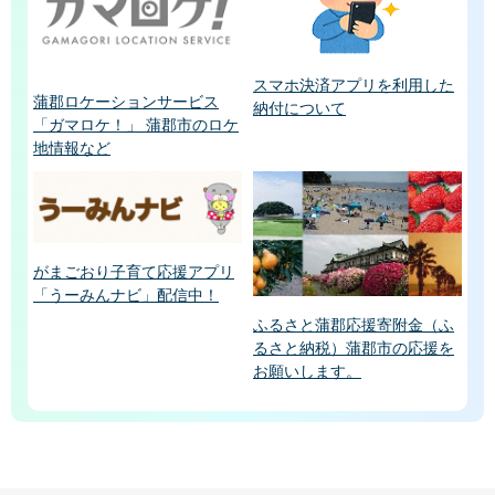
スマホ決済アプリを利用した
蒲郡ロケーションサービス
納付について
「ガマロケ！」 蒲郡市のロケ
地情報など
がまごおり子育て応援アプリ
「うーみんナビ」配信中！
ふるさと蒲郡応援寄附金（ふ
るさと納税）蒲郡市の応援を
お願いします。