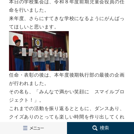
本日の学校集会は、令和８年度前期児童会役員の任
命を行いました。
来年度、さらにすてきな学校になるようにがんばっ
てほしいと思います。
任命・表彰の後は、本年度後期執行部の最後の企画
が行われました。
その名も、「みんなで満かい笑顔に スマイルプロ
ジェクト！」。
これまでの活動を振り返るとともに、ダンスあり、
クイズありのとっても楽しい時間を作り出してくれ
メ
検
ました。
ニ
索
途中、先生同士の対決の場面もあり、見逃せない企