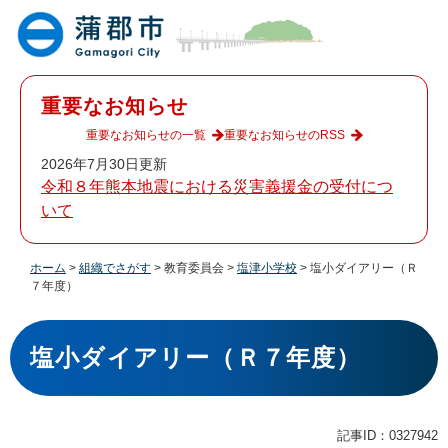
ペ
メ
ー
ニ
ジ
ュ
の
ー
先
を
重要なお知らせ
頭
飛
で
ば
重要なお知らせの一覧
重要なお知らせのRSS
す
し
2026年7月30日更新
。
て
令和８年熊本地震における災害義援金の受付につ
本
いて
文
へ
ホーム
>
組織でさがす
>
教育委員会
>
塩津小学校
>
塩小ダイアリー（Ｒ
７年度）
本
文
塩小ダイアリー（Ｒ７年度）
記事ID：0327942