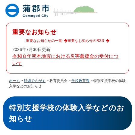
ペ
メ
ー
ニ
ジ
ュ
の
ー
先
を
重要なお知らせ
頭
飛
で
ば
重要なお知らせの一覧
重要なお知らせのRSS
す
し
2026年7月30日更新
。
て
令和８年熊本地震における災害義援金の受付につ
本
いて
文
へ
ホーム
>
組織でさがす
>
教育委員会
>
学校教育課
>
特別支援学校の体験
入学などのお知らせ
本
文
特別支援学校の体験入学などのお
知らせ