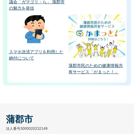
議会「ガマゴリ・ら」 蒲郡市
の魅力を発信
スマホ決済アプリを利用した
納付について
蒲郡市民のための健康情報共
有サービス「がまっと！」
蒲郡市
法人番号3000020232149