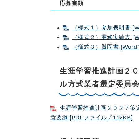
応募書類
（様式１）参加表明書 [Wo
（様式２）業務実績表 [Wo
（様式３）質問書 [Word
生涯学習推進計画２
ル方式業者選定委員
生涯学習推進計画２０２７策
置要綱 [PDFファイル／112KB]