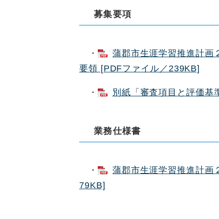
募集要項
・
蒲郡市生涯学習推進計画
要領 [PDFファイル／239KB]
・
別紙「審査項目と評価基準」
業務仕様書
・
蒲郡市生涯学習推進計画２
79KB]