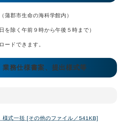
（蒲郡市生命の海科学館内）
日を除く午前９時から午後５時まで）
ロードできます。
、業務仕様書案、提出様式等
式一括 [その他のファイル／541KB]