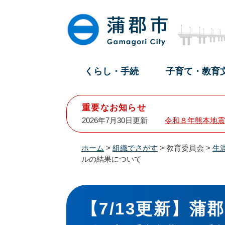
ペ
メ
ー
ニ
ジ
ュ
の
ー
先
を
頭
飛
くらし・手続
子育て・教育
で
ば
す
し
。
て
重要なお知らせ
本
2026年7月30日更新
令和８年熊本地震
文
へ
ホーム
>
組織でさがす
>
教育委員会
>
生
ルの結果について
本
文
【7/13更新】蒲