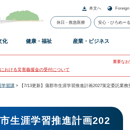
本文へ
Foreign
休日・救急医療
安心・ひろめー
文化
健康・福祉
産業・ビジネス
重要なお
における災害義援金の受付について
涯学習課
>
【7/13更新】蒲郡市生涯学習推進計画2027策定委託
郡市生涯学習推進計画202