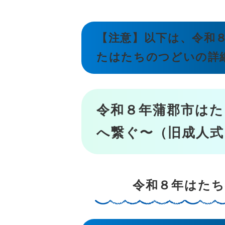
【注意】以下は、令和
たはたちのつどいの詳
令和８年蒲郡市はた
へ繋ぐ〜（旧成人式
令和８年はた