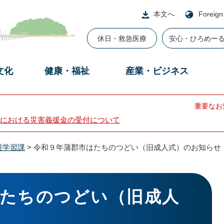
本文へ
Foreign
休日・救急医療
安心・ひろめー
文化
健康・福祉
産業・ビジネス
重要なお
における災害義援金の受付について
涯学習課
>
令和９年蒲郡市はたちのつどい（旧成人式）のお知らせ
はたちのつどい（旧成人