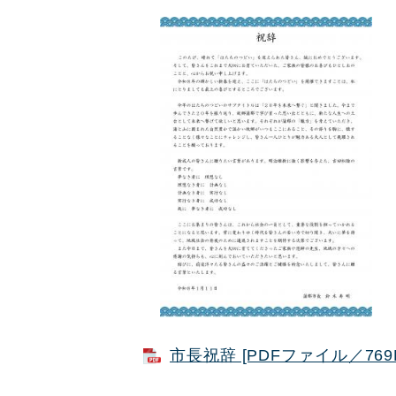
市長祝辞 [PDFファイル／769