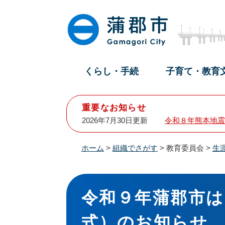
ペ
メ
ー
ニ
ジ
ュ
の
ー
先
を
頭
飛
くらし・手続
子育て・教育
で
ば
す
し
。
て
重要なお知らせ
本
2026年7月30日更新
令和８年熊本地震
文
へ
ホーム
>
組織でさがす
>
教育委員会
>
生
本
文
令和９年蒲郡市
式）のお知らせ