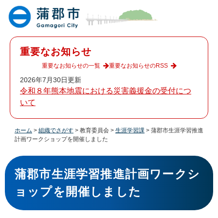
ペ
メ
ー
ニ
ジ
ュ
の
ー
先
を
重要なお知らせ
頭
飛
で
ば
重要なお知らせの一覧
重要なお知らせのRSS
す
し
2026年7月30日更新
。
て
令和８年熊本地震における災害義援金の受付につ
本
いて
文
へ
ホーム
>
組織でさがす
>
教育委員会
>
生涯学習課
>
蒲郡市生涯学習推進
計画ワークショップを開催しました
本
文
蒲郡市生涯学習推進計画ワークシ
ョップを開催しました