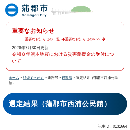
ペ
メ
ー
ニ
ジ
ュ
の
ー
先
を
重要なお知らせ
頭
飛
で
ば
重要なお知らせの一覧
重要なお知らせのRSS
す
し
2026年7月30日更新
。
て
令和８年熊本地震における災害義援金の受付につ
本
いて
文
へ
ホーム
>
組織でさがす
>
総務部
>
行政課
>
選定結果（蒲郡市西浦公民
館）
本
文
選定結果（蒲郡市西浦公民館）
記事ID：0131664