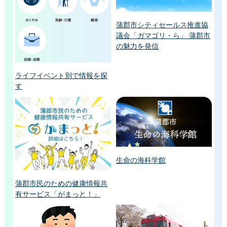
蒲郡市シティセールス推進協
議会「ガマゴリ・ら」 蒲郡市
の魅力を発信
ライフイベント別で情報を探
す
生命の海科学館
蒲郡市民のための健康情報共
有サービス「がまっと！」