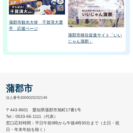
蒲郡市観光大使 千賀滉大選
手 応援ページ
蒲郡市移住促進サイト「いい
じゃん蒲郡」
蒲郡市
法人番号3000020232149
〒443-8601 愛知県蒲郡市旭町17番1号
Tel：0533-66-1111（代表）
窓口応対時間：平日午前9時から午後4時30分まで（土日・祝
日・年末年始を除く）