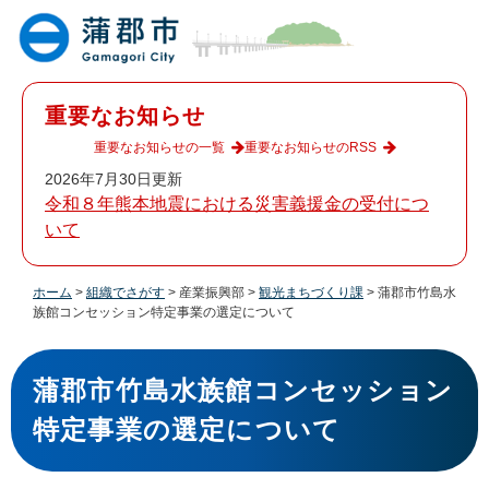
ペ
メ
ー
ニ
ジ
ュ
の
ー
先
を
重要なお知らせ
頭
飛
で
ば
重要なお知らせの一覧
重要なお知らせのRSS
す
し
2026年7月30日更新
。
て
令和８年熊本地震における災害義援金の受付につ
本
いて
文
へ
ホーム
>
組織でさがす
>
産業振興部
>
観光まちづくり課
>
蒲郡市竹島水
族館コンセッション特定事業の選定について
本
文
蒲郡市竹島水族館コンセッション
特定事業の選定について