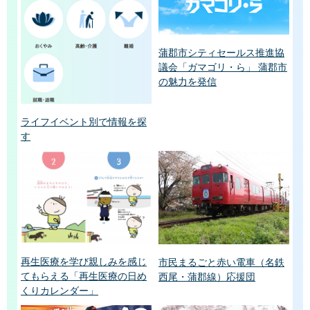
蒲郡市シティセールス推進協
議会「ガマゴリ・ら」 蒲郡市
の魅力を発信
ライフイベント別で情報を探
す
再生医療を学び親しみを感じ
市民まるごと赤い電車（名鉄
てもらえる「再生医療の日め
西尾・蒲郡線）応援団
くりカレンダー」