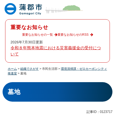
ペ
メ
ー
ニ
ジ
ュ
の
ー
先
を
重要なお知らせ
頭
飛
で
ば
重要なお知らせの一覧
重要なお知らせのRSS
す
し
2026年7月30日更新
。
て
令和８年熊本地震における災害義援金の受付につ
本
いて
文
へ
ホーム
>
組織でさがす
>
市民生活部
>
環境清掃課・ゼロカーボンシティ
推進室
>
墓地
本
文
墓地
記事ID：0123717