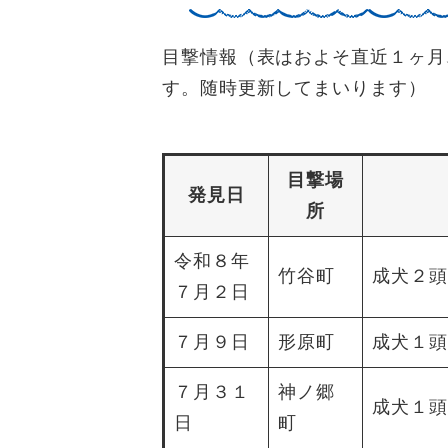
目撃情報（表はおよそ直近１ヶ月
す。随時更新してまいります）
目撃場
発見日
所
令和８年
竹谷町
成犬２頭
７月２日
７月９日
形原町
成犬１頭
７月３１
神ノ郷
成犬１頭
日
町