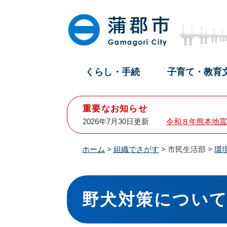
ペ
メ
ー
ニ
ジ
ュ
の
ー
先
を
頭
飛
くらし・手続
子育て・教育
で
ば
す
し
。
て
重要なお知らせ
本
2026年7月30日更新
令和８年熊本地震
文
へ
ホーム
>
組織でさがす
>
市民生活部
>
環
本
文
野犬対策につい