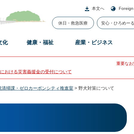
本文へ
Foreign
休日・救急医療
安心・ひろめー
文化
健康・福祉
産業・ビジネス
重要なお
における災害義援金の受付について
境清掃課・ゼロカーボンシティ推進室
>
野犬対策について
て