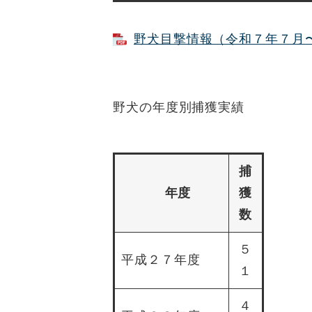
野犬目撃情報（令和７年７月〜令
野犬の年度別捕獲実績
捕
年度
獲
数
５
平成２７年度
１
４