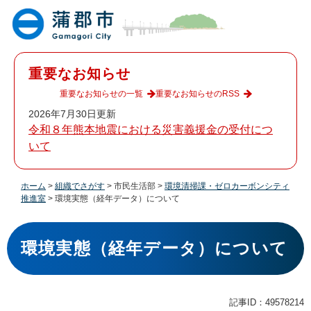
ペ
メ
ー
ニ
ジ
ュ
の
ー
先
を
重要なお知らせ
頭
飛
で
ば
重要なお知らせの一覧
重要なお知らせのRSS
す
し
2026年7月30日更新
。
て
令和８年熊本地震における災害義援金の受付につ
本
いて
文
へ
ホーム
>
組織でさがす
>
市民生活部
>
環境清掃課・ゼロカーボンシティ
推進室
>
環境実態（経年データ）について
本
文
環境実態（経年データ）について
記事ID：49578214