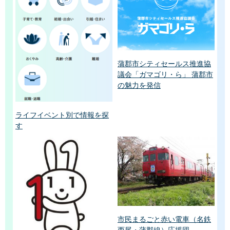
蒲郡市シティセールス推進協
議会「ガマゴリ・ら」 蒲郡市
の魅力を発信
ライフイベント別で情報を探
す
市民まるごと赤い電車（名鉄