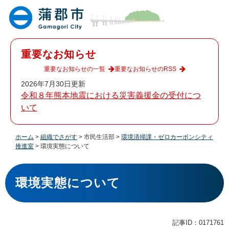
ペ
メ
ー
ニ
ジ
ュ
の
ー
先
を
重要なお知らせ
頭
飛
で
ば
重要なお知らせの一覧
重要なお知らせのRSS
す
し
2026年7月30日更新
。
て
令和８年熊本地震における災害義援金の受付につ
本
いて
文
へ
ホーム
>
組織でさがす
>
市民生活部
>
環境清掃課・ゼロカーボンシティ
推進室
>
環境実態について
本
文
環境実態について
記事ID：0171761