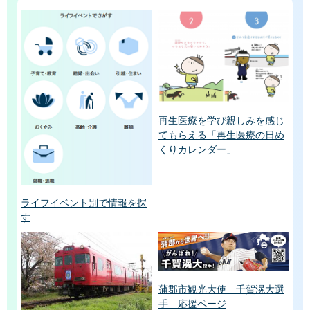
再生医療を学び親しみを感じ
てもらえる「再生医療の日め
くりカレンダー」
ライフイベント別で情報を探
す
蒲郡市観光大使 千賀滉大選
手 応援ページ