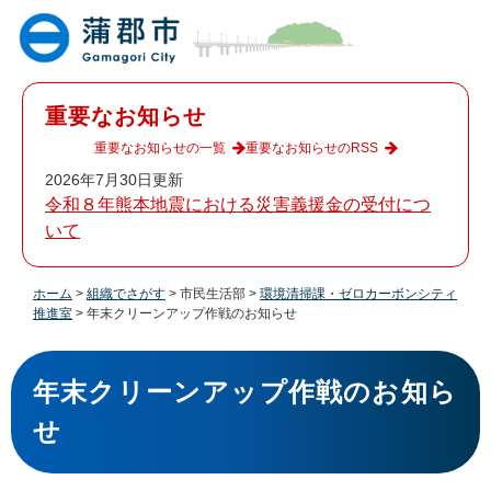
ペ
メ
ー
ニ
ジ
ュ
の
ー
先
を
重要なお知らせ
頭
飛
で
ば
重要なお知らせの一覧
重要なお知らせのRSS
す
し
2026年7月30日更新
。
て
令和８年熊本地震における災害義援金の受付につ
本
いて
文
へ
ホーム
>
組織でさがす
>
市民生活部
>
環境清掃課・ゼロカーボンシティ
推進室
>
年末クリーンアップ作戦のお知らせ
本
文
年末クリーンアップ作戦のお知ら
せ