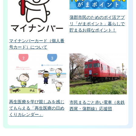
蒲郡市民のためのポイ活アプ
リ「がまポイント」暮らしで
貯まるお得なポイント！
マイナンバーカード（個人番
号カード）について
再生医療を学び親しみを感じ
市民まるごと赤い電車（名鉄
てもらえる「再生医療の日め
西尾・蒲郡線）応援団
くりカレンダー」