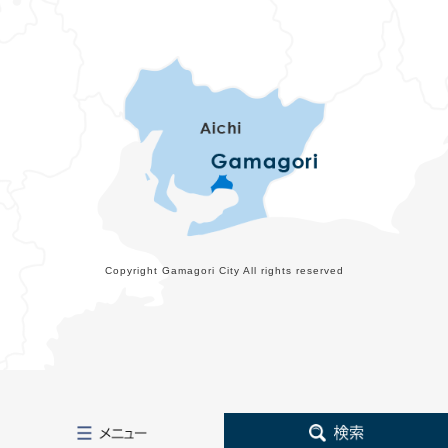
Copyright Gamagori City All rights reserved
メ
検
ニ
索