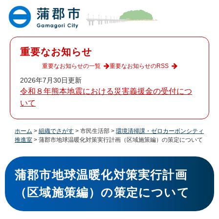
ペ
メ
ー
ニ
ジ
ュ
の
ー
先
を
重要なお知らせ
頭
飛
で
ば
重要なお知らせの一覧
重要なお知らせのRSS
す
し
2026年7月30日更新
。
て
令和８年熊本地震における災害義援金の受付につ
本
いて
文
へ
ホーム
>
組織でさがす
>
市民生活部
>
環境清掃課・ゼロカーボンシティ
推進室
>
蒲郡市地球温暖化対策実行計画（区域施策編）の策定について
本
文
蒲郡市地球温暖化対策実行計画
（区域施策編）の策定について