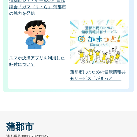
蒲郡市シティセールス推進協
議会「ガマゴリ・ら」 蒲郡市
の魅力を発信
スマホ決済アプリを利用した
納付について
蒲郡市民のための健康情報共
有サービス「がまっと！」
蒲郡市
法人番号3000020232149