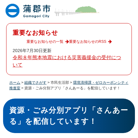
ペ
メ
ー
ニ
ジ
ュ
の
ー
先
を
重要なお知らせ
頭
飛
で
ば
重要なお知らせの一覧
重要なお知らせのRSS
す
し
2026年7月30日更新
。
て
令和８年熊本地震における災害義援金の受付につ
本
いて
文
へ
ホーム
>
組織でさがす
>
市民生活部
>
環境清掃課・ゼロカーボンシティ
推進室
>
資源・ごみ分別アプリ「さんあーる」を配信しています！
本
文
資源・ごみ分別アプリ「さんあー
る」を配信しています！