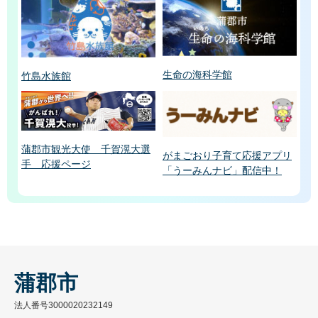
生命の海科学館
竹島水族館
蒲郡市観光大使 千賀滉大選
がまごおり子育て応援アプリ
手 応援ページ
「うーみんナビ」配信中！
蒲郡市
法人番号3000020232149