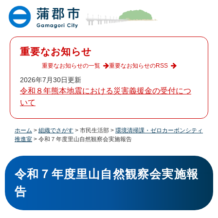
ペ
メ
ー
ニ
ジ
ュ
の
ー
先
を
重要なお知らせ
頭
飛
で
ば
重要なお知らせの一覧
重要なお知らせのRSS
す
し
2026年7月30日更新
。
て
令和８年熊本地震における災害義援金の受付につ
本
いて
文
へ
ホーム
>
組織でさがす
>
市民生活部
>
環境清掃課・ゼロカーボンシティ
推進室
>
令和７年度里山自然観察会実施報告
本
文
令和７年度里山自然観察会実施報
告