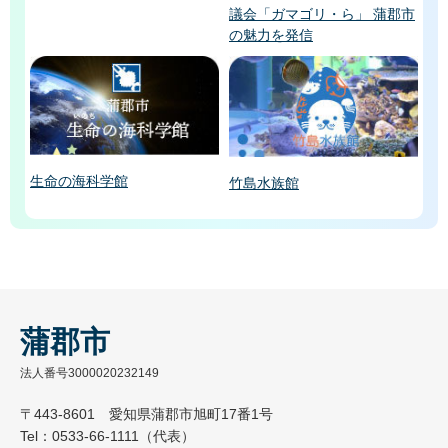
議会「ガマゴリ・ら」 蒲郡市
の魅力を発信
生命の海科学館
竹島水族館
蒲郡市
法人番号3000020232149
〒443-8601 愛知県蒲郡市旭町17番1号
Tel：0533-66-1111（代表）