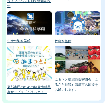
ライフイベント別で情報を探
す
生命の海科学館
竹島水族館
ふるさと蒲郡応援寄附金（ふ
るさと納税）蒲郡市の応援を
蒲郡市民のための健康情報共
お願いします。
有サービス「がまっと！」