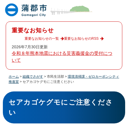
ペ
メ
ー
ニ
ジ
ュ
の
ー
先
を
重要なお知らせ
頭
飛
で
ば
重要なお知らせの一覧
重要なお知らせのRSS
す
し
2026年7月30日更新
。
て
令和８年熊本地震における災害義援金の受付につ
本
いて
文
へ
ホーム
>
組織でさがす
>
市民生活部
>
環境清掃課・ゼロカーボンシティ
推進室
>
セアカゴケグモにご注意ください
本
文
セアカゴケグモにご注意くださ
い