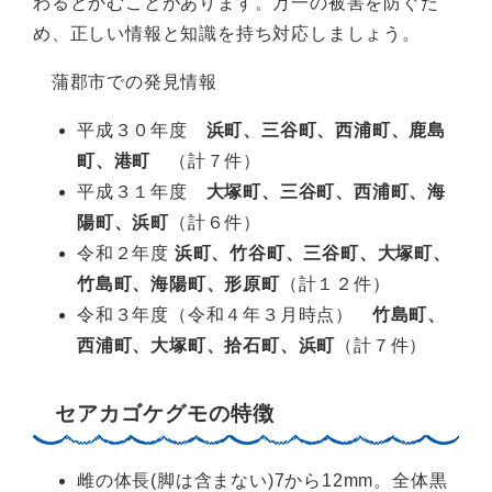
わるとかむことがあります。万一の被害を防ぐた
め、正しい情報と知識を持ち対応しましょう。
蒲郡市での発見情報
平成３０年度
浜町、三谷町、西浦町、鹿島
町、港町
（計７件）
平成３１年度
大塚町、三谷町、西浦町、海
陽町、浜町
（計６件）
令和２年度
浜町、竹谷町、三谷町、大塚町、
竹島町、海陽町、形原町
（計１２件）
令和３年度（令和４年３月時点）
竹島町、
西浦町、大塚町、拾石町、浜町
（計７件）
セアカゴケグモの特徴
雌の体長(脚は含まない)7から12mm。全体黒