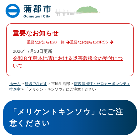
ペ
メ
ー
ニ
ジ
ュ
の
ー
先
を
重要なお知らせ
頭
飛
で
ば
重要なお知らせの一覧
重要なお知らせのRSS
す
し
2026年7月30日更新
。
て
令和８年熊本地震における災害義援金の受付につ
本
いて
文
へ
ホーム
>
組織でさがす
>
市民生活部
>
環境清掃課・ゼロカーボンシティ
推進室
>
「メリケントキンソウ」にご注意ください
本
文
「メリケントキンソウ」にご注
意ください