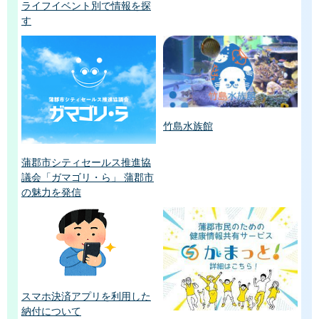
ライフイベント別で情報を探
す
竹島水族館
蒲郡市シティセールス推進協
議会「ガマゴリ・ら」 蒲郡市
の魅力を発信
スマホ決済アプリを利用した
納付について