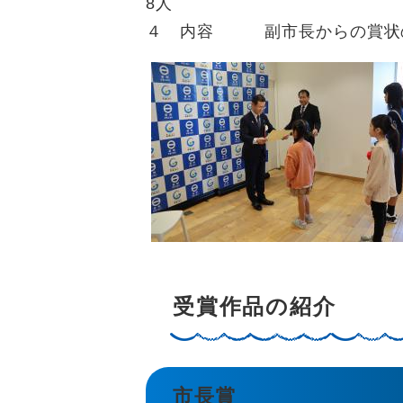
8人
４ 内容 副市長からの賞状
受賞作品の紹介
市長賞