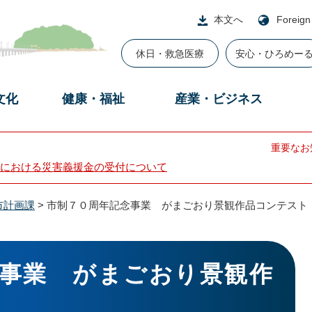
本文へ
Foreign
休日・救急医療
安心・ひろめー
文化
健康・福祉
産業・ビジネス
重要なお
における災害義援金の受付について
市計画課
>
市制７０周年記念事業 がまごおり景観作品コンテスト
事業 がまごおり景観作