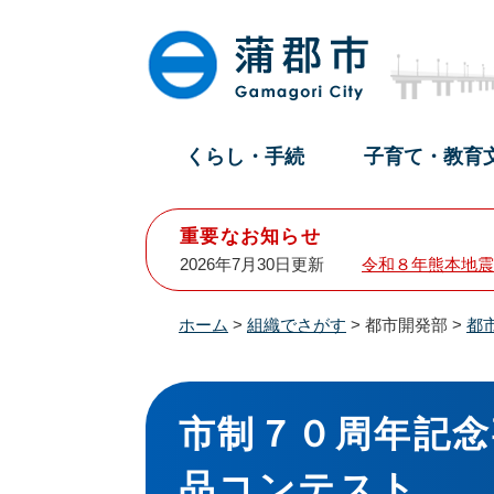
ペ
メ
ー
ニ
ジ
ュ
の
ー
先
を
頭
飛
くらし・手続
子育て・教育
で
ば
す
し
。
て
重要なお知らせ
本
2026年7月30日更新
令和８年熊本地震
文
へ
ホーム
>
組織でさがす
>
都市開発部
>
都
本
文
市制７０周年記念
品コンテスト