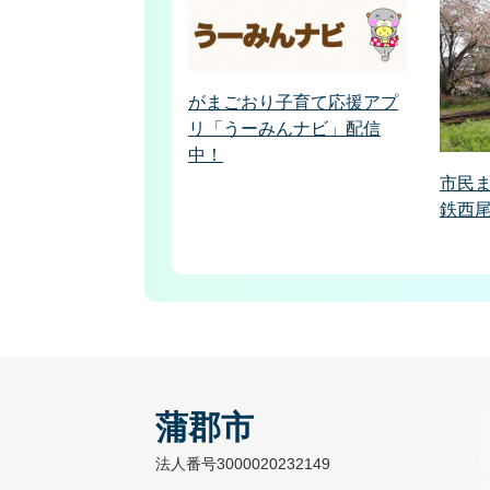
がまごおり子育て応援アプ
リ「うーみんナビ」配信
中！
市民
鉄西
蒲郡市
法人番号3000020232149