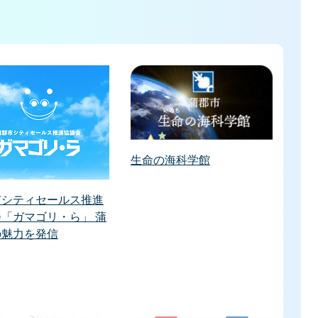
生命の海科学館
市シティセールス推進
「ガマゴリ・ら」 蒲
の魅力を発信