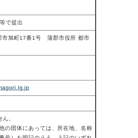
等で提出
 蒲郡市旭町17番1号 蒲郡市役所 都市
agori.lg.jp
せん。
の他の団体にあっては、所在地、名称
話番号）を明記のうえ、上記のいずれ