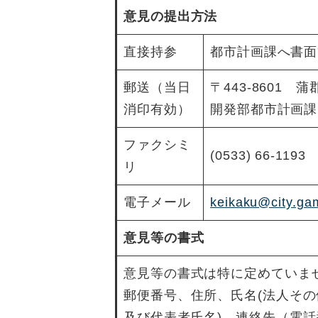
意見の提出方法
直接持参
都市計画課へ書面
郵送（当日
〒443-8601
消印有効）
開発部都市計画課
ファクシミ
(0533) 66-1193
リ
電子メール
keikaku@city.gam
意見等の書式
意見等の書式は特に定めていま
郵便番号、住所、氏名(法人そ
及び代表者氏名)、連絡先（電