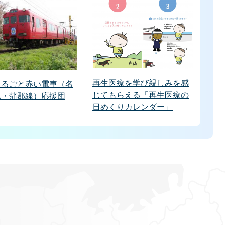
再生医療を学び親しみを感
まるごと赤い電車（名
じてもらえる「再生医療の
尾・蒲郡線）応援団
日めくりカレンダー」