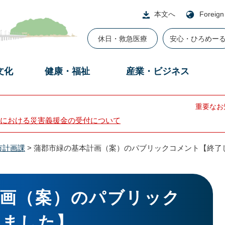
本文へ
Foreign
休日・救急医療
安心・ひろめー
文化
健康・福祉
産業・ビジネス
重要なお
における災害義援金の受付について
市計画課
>
蒲郡市緑の基本計画（案）のパブリックコメント【終了
計画（案）のパブリック
しました】