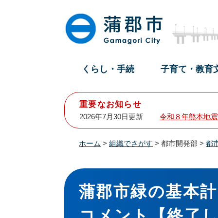
ペ
メ
ー
ニ
ジ
ュ
の
ー
先
を
頭
飛
くらし・手続
子育て・教育
で
ば
す
し
。
て
重要なお知らせ
本
2026年7月30日更新
令和８年熊本地震
文
へ
ホーム
>
組織でさがす
>
都市開発部
>
都
本
文
蒲郡市緑の基本
コメント【終了