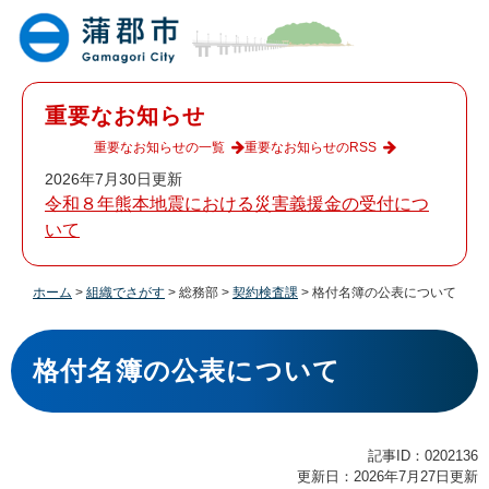
ペ
メ
ー
ニ
ジ
ュ
の
ー
先
を
重要なお知らせ
頭
飛
で
ば
重要なお知らせの一覧
重要なお知らせのRSS
す
し
2026年7月30日更新
。
て
令和８年熊本地震における災害義援金の受付につ
本
いて
文
へ
ホーム
>
組織でさがす
>
総務部
>
契約検査課
>
格付名簿の公表について
本
文
格付名簿の公表について
記事ID：0202136
更新日：2026年7月27日更新