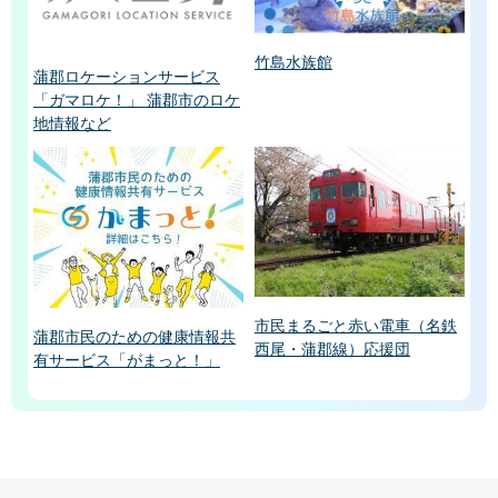
竹島水族館
蒲郡ロケーションサービス
「ガマロケ！」 蒲郡市のロケ
地情報など
市民まるごと赤い電車（名鉄
蒲郡市民のための健康情報共
西尾・蒲郡線）応援団
有サービス「がまっと！」