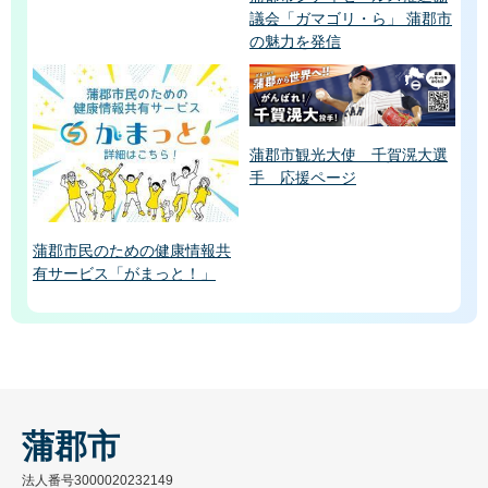
議会「ガマゴリ・ら」 蒲郡市
の魅力を発信
蒲郡市観光大使 千賀滉大選
手 応援ページ
蒲郡市民のための健康情報共
有サービス「がまっと！」
蒲郡市
法人番号3000020232149