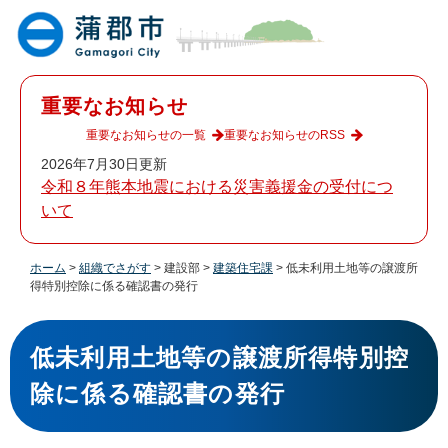
ペ
メ
ー
ニ
ジ
ュ
の
ー
先
を
重要なお知らせ
頭
飛
で
ば
重要なお知らせの一覧
重要なお知らせのRSS
す
し
2026年7月30日更新
。
て
令和８年熊本地震における災害義援金の受付につ
本
いて
文
へ
ホーム
>
組織でさがす
>
建設部
>
建築住宅課
>
低未利用土地等の譲渡所
得特別控除に係る確認書の発行
本
文
低未利用土地等の譲渡所得特別控
除に係る確認書の発行