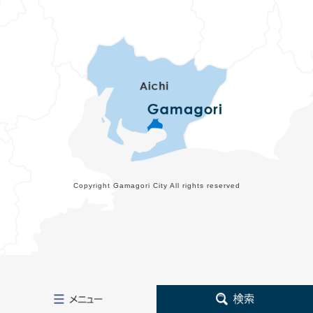
Copyright Gamagori City All rights reserved
メ
検
ニ
索