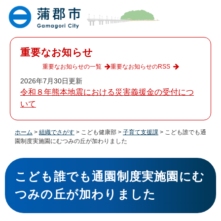
ペ
メ
ー
ニ
ジ
ュ
の
ー
先
を
重要なお知らせ
頭
飛
で
ば
重要なお知らせの一覧
重要なお知らせのRSS
す
し
2026年7月30日更新
。
て
令和８年熊本地震における災害義援金の受付につ
本
いて
文
へ
ホーム
>
組織でさがす
>
こども健康部
>
子育て支援課
>
こども誰でも通
園制度実施園にむつみの丘が加わりました
本
文
こども誰でも通園制度実施園にむ
つみの丘が加わりました