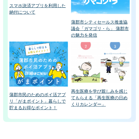
スマホ決済アプリを利用した
納付について
蒲郡市シティセールス推進協
議会「ガマゴリ・ら」 蒲郡市
の魅力を発信
再生医療を学び親しみを感じ
蒲郡市民のためのポイ活アプ
てもらえる「再生医療の日め
リ「がまポイント」暮らしで
くりカレンダー」
貯まるお得なポイント！