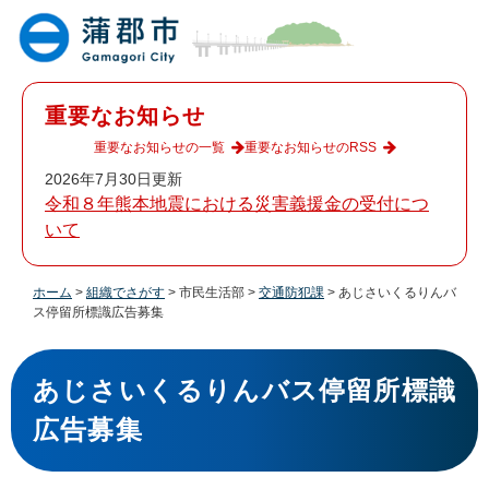
ペ
メ
ー
ニ
ジ
ュ
の
ー
先
を
重要なお知らせ
頭
飛
で
ば
重要なお知らせの一覧
重要なお知らせのRSS
す
し
2026年7月30日更新
。
て
令和８年熊本地震における災害義援金の受付につ
本
いて
文
へ
ホーム
>
組織でさがす
>
市民生活部
>
交通防犯課
>
あじさいくるりんバ
ス停留所標識広告募集
本
文
あじさいくるりんバス停留所標識
広告募集