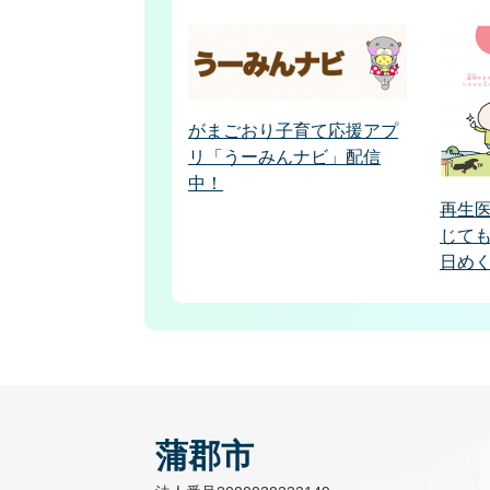
がまごおり子育て応援アプ
リ「うーみんナビ」配信
中！
再生
じて
日め
蒲郡市