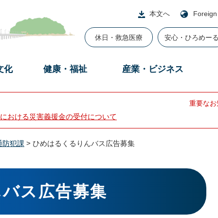
本文へ
Foreign
休日・救急医療
安心・ひろめー
文化
健康・福祉
産業・ビジネス
重要なお
における災害義援金の受付について
通防犯課
>
ひめはるくるりんバス広告募集
んバス広告募集