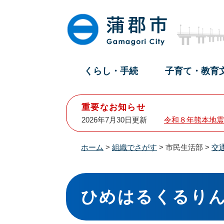
ペ
メ
ー
ニ
ジ
ュ
の
ー
先
を
頭
飛
くらし・手続
子育て・教育
で
ば
す
し
。
て
重要なお知らせ
本
2026年7月30日更新
令和８年熊本地震
文
へ
ホーム
>
組織でさがす
>
市民生活部
>
交
本
文
ひめはるくるり