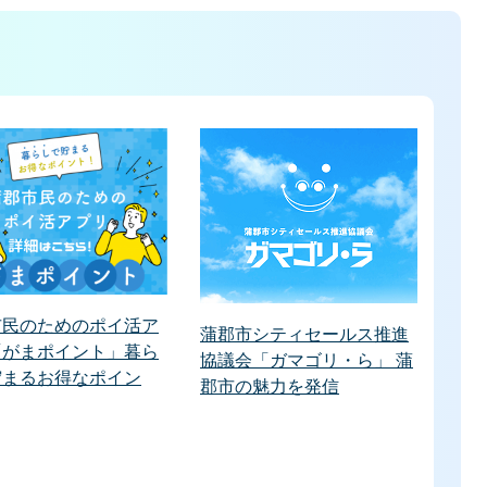
市民のためのポイ活ア
蒲郡市シティセールス推進
「がまポイント」暮ら
協議会「ガマゴリ・ら」 蒲
貯まるお得なポイン
郡市の魅力を発信