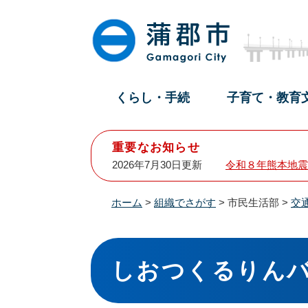
ペ
メ
ー
ニ
ジ
ュ
の
ー
先
を
頭
飛
くらし・手続
子育て・教育
で
ば
す
し
。
て
重要なお知らせ
本
2026年7月30日更新
令和８年熊本地震
文
へ
ホーム
>
組織でさがす
>
市民生活部
>
交
本
文
しおつくるりん