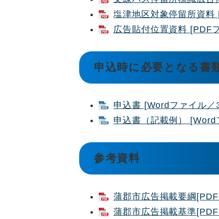
塩津地区対象停留所資料 [
広告貼付位置資料 [PDFフ
申込時に必要となる書
申込書 [Wordファイル／3
申込書（記載例） [Word
参考資料
蒲郡市広告掲載要綱[PDF
蒲郡市広告掲載基準[PDF