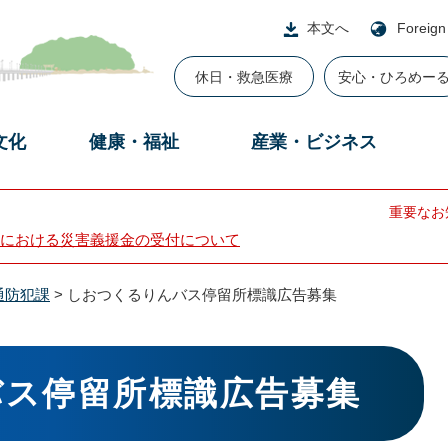
本文へ
Foreign
休日・救急医療
安心・ひろめー
文化
健康・福祉
産業・ビジネス
重要なお
における災害義援金の受付について
通防犯課
>
しおつくるりんバス停留所標識広告募集
バス停留所標識広告募集