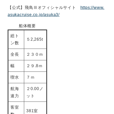
【公式】飛鳥Ⅲオフィシャルサイト
https://www.
asukacruise.co.jp/asuka3/
船体概要
総ト
５2,265t
ン数
全長
２３０ｍ
幅
２９.8ｍ
喫水
７ｍ
航海
２0.00ノ
速力
ット
客室
381室