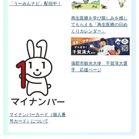
「うーみんナビ」配信中！
再生医療を学び親しみを感じ
てもらえる「再生医療の日め
くりカレンダー」
蒲郡市観光大使 千賀滉大選
手 応援ページ
マイナンバーカード（個人番
号カード）について