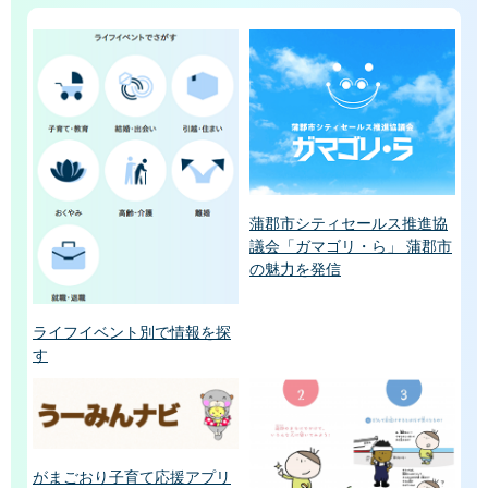
蒲郡市シティセールス推進協
議会「ガマゴリ・ら」 蒲郡市
の魅力を発信
ライフイベント別で情報を探
す
がまごおり子育て応援アプリ