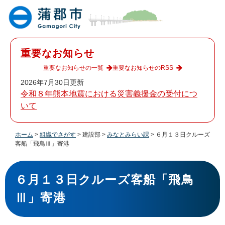
ペ
メ
ー
ニ
ジ
ュ
の
ー
先
を
重要なお知らせ
頭
飛
で
ば
重要なお知らせの一覧
重要なお知らせのRSS
す
し
2026年7月30日更新
。
て
令和８年熊本地震における災害義援金の受付につ
本
いて
文
へ
ホーム
>
組織でさがす
>
建設部
>
みなとみらい課
>
６月１３日クルーズ
客船「飛鳥Ⅲ」寄港
本
文
６月１３日クルーズ客船「飛鳥
Ⅲ」寄港