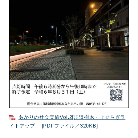
あかりの社会実験Vol.2[歩道樹木・せせらぎラ
イトアップ」 [PDFファイル／320KB]