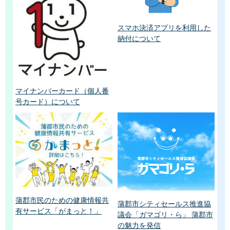
スマホ決済アプリを利用した
納付について
マイナンバーカード（個人番
号カード）について
蒲郡市民のための健康情報共
蒲郡市シティセールス推進協
有サービス「がまっと！」
議会「ガマゴリ・ら」 蒲郡市
の魅力を発信