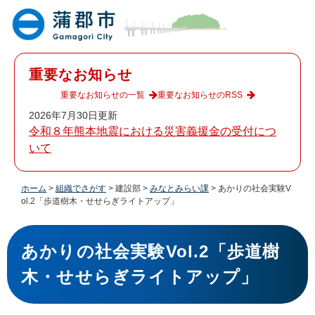
ペ
メ
ー
ニ
ジ
ュ
の
ー
先
を
重要なお知らせ
頭
飛
で
ば
重要なお知らせの一覧
重要なお知らせのRSS
す
し
2026年7月30日更新
。
て
令和８年熊本地震における災害義援金の受付につ
本
いて
文
へ
ホーム
>
組織でさがす
>
建設部
>
みなとみらい課
>
あかりの社会実験V
ol.2「歩道樹木・せせらぎライトアップ」
本
文
あかりの社会実験Vol.2「歩道樹
木・せせらぎライトアップ」