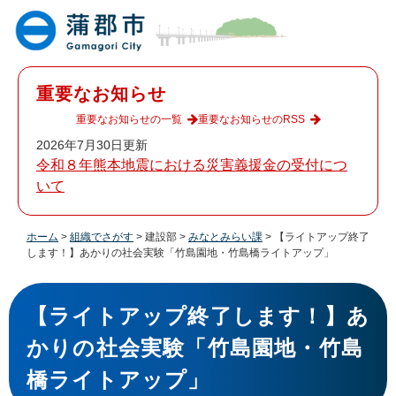
ペ
メ
ー
ニ
ジ
ュ
の
ー
先
を
重要なお知らせ
頭
飛
で
ば
重要なお知らせの一覧
重要なお知らせのRSS
す
し
2026年7月30日更新
。
て
令和８年熊本地震における災害義援金の受付につ
本
いて
文
へ
ホーム
>
組織でさがす
>
建設部
>
みなとみらい課
>
【ライトアップ終了
します！】あかりの社会実験「竹島園地・竹島橋ライトアップ」
本
文
【ライトアップ終了します！】あ
かりの社会実験「竹島園地・竹島
橋ライトアップ」