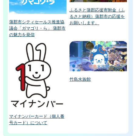
ふるさと蒲郡応援寄附金（ふ
るさと納税）蒲郡市の応援を
蒲郡市シティセールス推進協
お願いします。
議会「ガマゴリ・ら」 蒲郡市
の魅力を発信
竹島水族館
マイナンバーカード（個人番
号カード）について