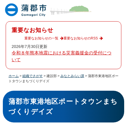
ペ
メ
ー
ニ
ジ
ュ
の
ー
先
を
重要なお知らせ
頭
飛
で
ば
重要なお知らせの一覧
重要なお知らせのRSS
す
し
2026年7月30日更新
。
て
令和８年熊本地震における災害義援金の受付につ
本
いて
文
へ
ホーム
>
組織でさがす
>
建設部
>
みなとみらい課
>
蒲郡市東港地区ポー
トタウンまちづくりデイズ
本
文
蒲郡市東港地区ポートタウンまち
づくりデイズ