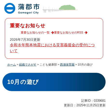
ペ
メ
ー
ニ
ジ
ュ
の
ー
先
を
重要なお知らせ
頭
飛
で
ば
重要なお知らせの一覧
重要なお知らせのRSS
す
し
2026年7月30日更新
。
て
令和８年熊本地震における災害義援金の受付につ
本
いて
文
へ
ホーム
>
組織でさがす
>
こども健康部
>
西浦保育園
>
10月の遊び
本
文
10月の遊び
記事ID：0339681
更新日：2025年11月25日更新