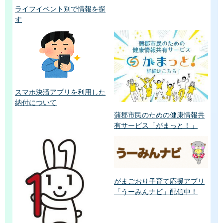
ライフイベント別で情報を探
す
スマホ決済アプリを利用した
納付について
蒲郡市民のための健康情報共
有サービス「がまっと！」
がまごおり子育て応援アプリ
「うーみんナビ」配信中！