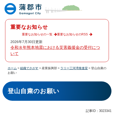
ペ
メ
ー
ニ
ジ
ュ
の
ー
先
を
重要なお知らせ
頭
飛
で
ば
重要なお知らせの一覧
重要なお知らせのRSS
す
し
2026年7月30日更新
。
て
令和８年熊本地震における災害義援金の受付につ
本
いて
文
へ
ホーム
>
組織でさがす
>
産業振興部
>
ラリー三河湾推進室
>
登山自粛の
お願い
本
文
登山自粛のお願い
記事ID：3023341