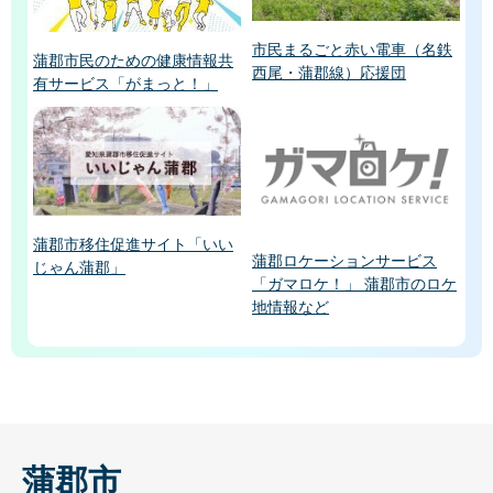
市民まるごと赤い電車（名鉄
蒲郡市民のための健康情報共
西尾・蒲郡線）応援団
有サービス「がまっと！」
蒲郡市移住促進サイト「いい
蒲郡ロケーションサービス
じゃん蒲郡」
「ガマロケ！」 蒲郡市のロケ
地情報など
蒲郡市