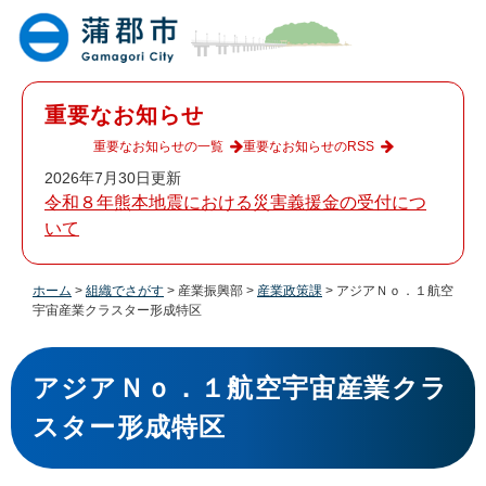
ペ
メ
ー
ニ
ジ
ュ
の
ー
先
を
重要なお知らせ
頭
飛
で
ば
重要なお知らせの一覧
重要なお知らせのRSS
す
し
2026年7月30日更新
。
て
令和８年熊本地震における災害義援金の受付につ
本
いて
文
へ
ホーム
>
組織でさがす
>
産業振興部
>
産業政策課
>
アジアＮｏ．１航空
宇宙産業クラスター形成特区
本
文
アジアＮｏ．１航空宇宙産業クラ
スター形成特区