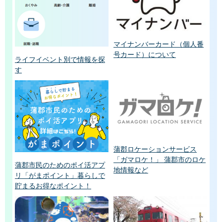
マイナンバーカード（個人番
号カード）について
ライフイベント別で情報を探
す
蒲郡ロケーションサービス
「ガマロケ！」 蒲郡市のロケ
蒲郡市民のためのポイ活アプ
地情報など
リ「がまポイント」暮らしで
貯まるお得なポイント！