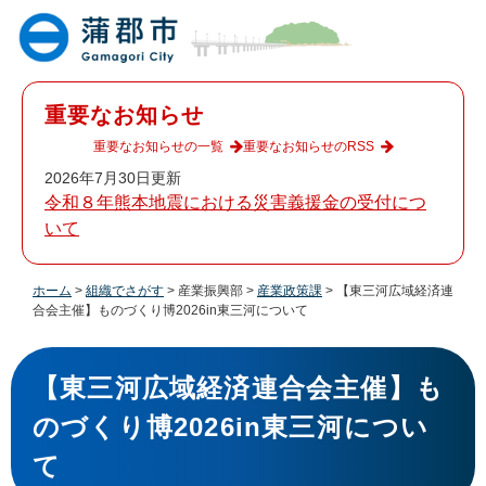
ペ
メ
ー
ニ
ジ
ュ
の
ー
先
を
重要なお知らせ
頭
飛
で
ば
重要なお知らせの一覧
重要なお知らせのRSS
す
し
2026年7月30日更新
。
て
令和８年熊本地震における災害義援金の受付につ
本
いて
文
へ
ホーム
>
組織でさがす
>
産業振興部
>
産業政策課
>
【東三河広域経済連
合会主催】ものづくり博2026in東三河について
本
文
【東三河広域経済連合会主催】も
のづくり博2026in東三河につい
て